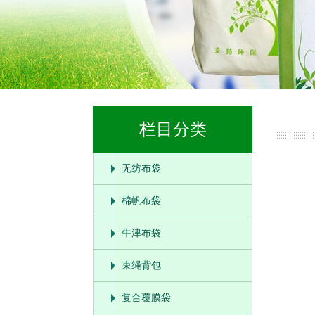
栏目分类
无纺布袋
棉帆布袋
牛津布袋
束绳背包
复合覆膜袋