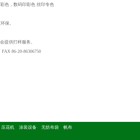
华彩色，数码印彩色 丝印专色
更环保。
将会提供打样服务。
86-20-86306750
压花机
涂装设备
无纺布袋
帆布