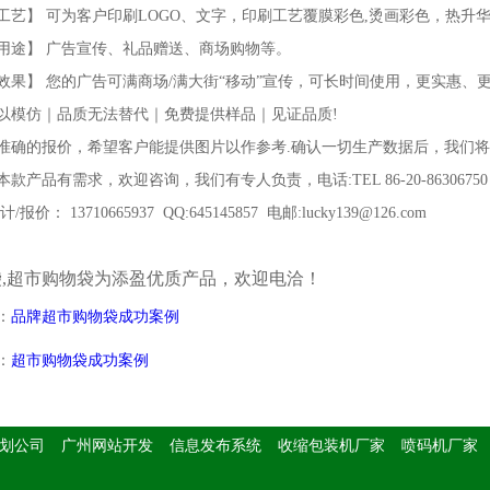
工艺】 可为客户印刷LOGO、文字，印刷工艺覆膜彩色,烫画彩色，热升
用途】 广告宣传、礼品赠送、商场购物等。
效果】 您的广告可满商场/满大街“移动”宣传，可长时间使用，更实惠、
以模仿｜品质无法替代｜免费提供样品｜见证品质!
准确的报价，希望客户能提供图片以作参考.确认一切生产数据后，我们
款产品有需求，欢迎咨询，我们有专人负责，电话:TEL 86-20-86306750 FAX 
/报价： 13710665937 QQ:645145857 电邮:lucky139@126.com
袋,超市购物袋为添盈优质产品，欢迎电洽！
：
品牌超市购物袋成功案例
：
超市购物袋成功案例
划公司
广州网站开发
信息发布系统
收缩包装机厂家
喷码机厂家